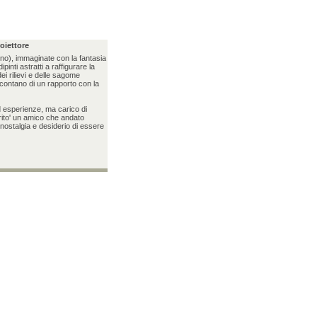
roiettore
no), immaginate con la fantasia
pinti astratti a raffigurare la
 dei rilievi e delle sagome
ccontano di un rapporto con la
d esperienze, ma carico di
rrito' un amico che andato
nostalgia e desiderio di essere