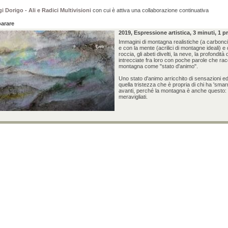
i Dorigo - Ali e Radici Multivisioni
con cui è attiva una collaborazione continuativa
parare
2019, Espressione artistica, 3 minuti, 1 p
Immagini di montagna realistiche (a carbonci
e con la mente (acrilici di montagne ideali) e di
roccia, gli abeti divelti, la neve, la profondità
intrecciate fra loro con poche parole che ra
montagna come "stato d'animo".
Uno stato d'animo arricchito di sensazioni e
quella tristezza che è propria di chi ha 'sma
avanti, perché la montagna è anche questo: 
meravigliati.