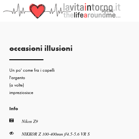
<
SOCIAL
PRECEDENTE: LA BELLEZZA NON SI NASCONDE
occasioni illusioni
Un po' come fra i capelli
l'argento
(a volte)
impreziosisce
Info
Nikon Z9
NIKKOR Z 100-400mm f/4.5-5.6 VR S